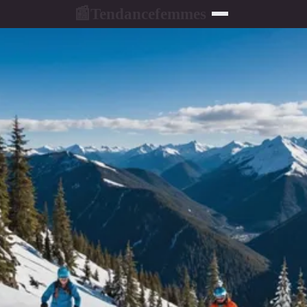
Tendancefemmes
📰