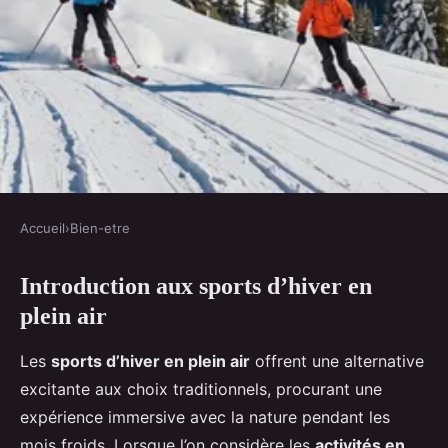
Accueil
›
Bien-etre
BIEN-ETRE
Introduction aux sports d’hiver en
Les sports d'hiver en plein air, la
plein air
montagne autrement
Les
sports d’hiver en plein air
offrent une alternative
Antonin
•
2 janvier 2025
•
6 min de lecture
excitante aux choix traditionnels, procurant une
expérience immersive avec la nature pendant les
mois froids. Lorsque l’on considère les
activités en