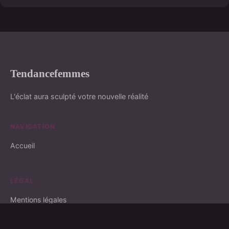
Tendancefemmes
L'éclat aura sculpté votre nouvelle réalité
NAVIGATION
Accueil
LÉGAL
Mentions légales
Contact